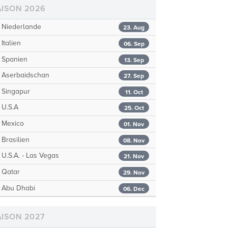
AISON 2026
Niederlande
23. Aug
Italien
06. Sep
Spanien
13. Sep
Aserbaidschan
27. Sep
Singapur
11. Oct
U.S.A
25. Oct
Mexico
01. Nov
Brasilien
08. Nov
U.S.A. - Las Vegas
21. Nov
Qatar
29. Nov
Abu Dhabi
06. Dec
AISON 2027