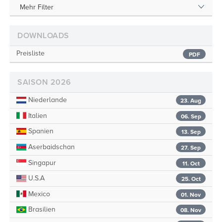
Mehr Filter
DOWNLOADS
Preisliste
PDF
SAISON 2026
Niederlande
23. Aug
Italien
06. Sep
Spanien
13. Sep
Aserbaidschan
27. Sep
Singapur
11. Oct
U.S.A
25. Oct
Mexico
01. Nov
Brasilien
08. Nov